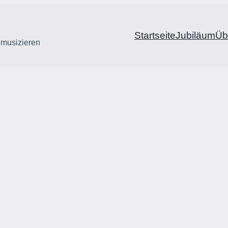
Startseite
Jubiläum
Üb
 musizieren